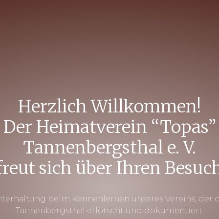
Herzlich Willkommen!
Der Heimatverein “Topas”
Tannenbergsthal e. V.
freut sich über Ihren Besuc
terhaltung beim Kennenlernen unseres Vereins, der 
Tannenbergsthal erforscht und dokumentiert.