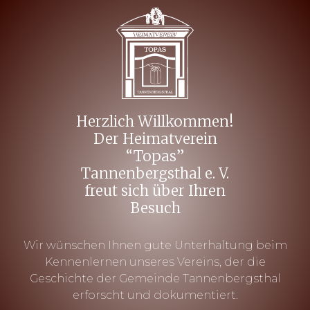
Herzlich Willkommen!
Der Heimatverein
“Topas”
Tannenbergsthal e. V.
freut sich über Ihren
Besuch
Wir wünschen Ihnen gute Unterhaltung beim
Kennenlernen unseres Vereins, der die
Geschichte der Gemeinde Tannenbergsthal
erforscht und dokumentiert.